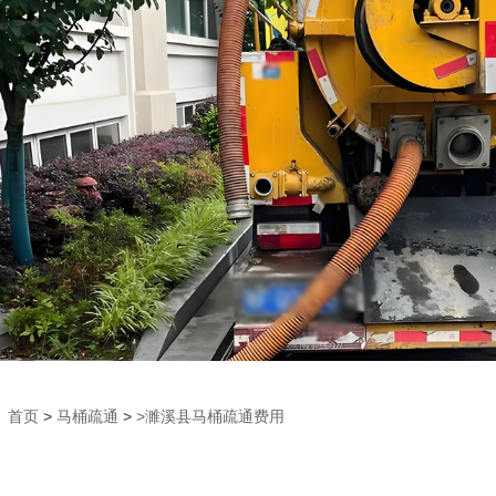
首页
>
马桶疏通
>
>濉溪县马桶疏通费用