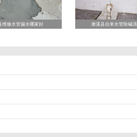
县维修水管漏水哪家好
濉溪县自来水管除碱