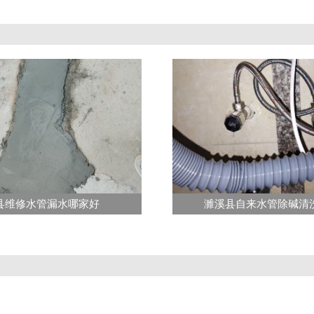
县维修水管漏水哪家好
濉溪县自来水管除碱清