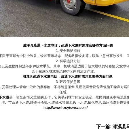
濉溪县疏通下水道电话：
疏通下水道时需注意哪些方面问题
1. 安全防护措施
不限于穿戴专业防护装备、设置警示标志、配备救援设备等，以防止意外事故发生。
2. 科学选择方法
及生物降解法等多种技术手段。其中，机械清淤适用于较大规模的堵塞情况;化学清
合于敏感区域或生态保护区内的清淤作业。
濉溪县疏通下水道电话：
疏通下水道时需注意哪些方面问题
3. 环境保护意识
，妥善处理从管道中取出的废弃物，不得随意倾倒;采用低噪音设备降低施工噪声对居
任感。
下水道
是一项复杂而又重要的工作，它关乎到城市的安全稳定、居民的健康幸福以及
淮北市疏通下水道,维修马桶漏水,维修水管漏水,改下水道,抽化粪池,高压清洗管道等服
http://www.hzsytcwsz.com/
下一篇: 濉溪