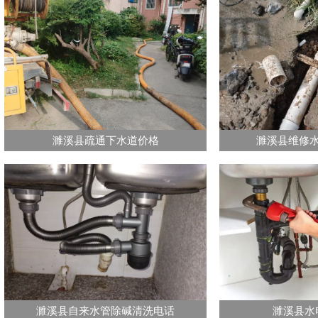
濉溪县疏通下水道价格
濉溪县维修
濉溪县自来水管除碱清洗电话
濉溪县水